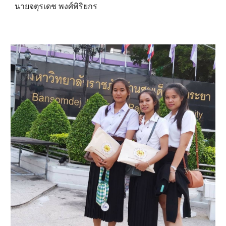
นายจตุรเดช พงศ์พิริยกร