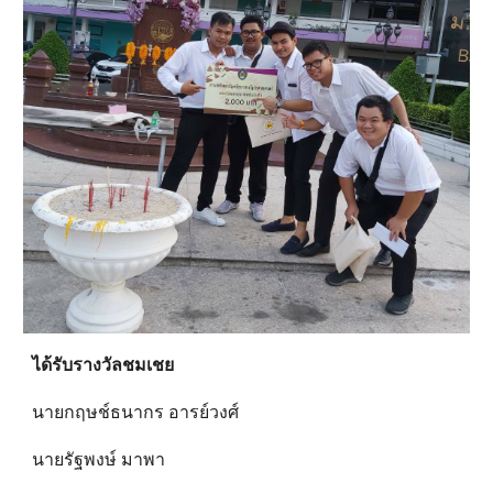
ได้รับรางวัลชมเชย
นายกฤษช์ธนากร อารย์วงศ์
นายรัฐพงษ์ มาพา