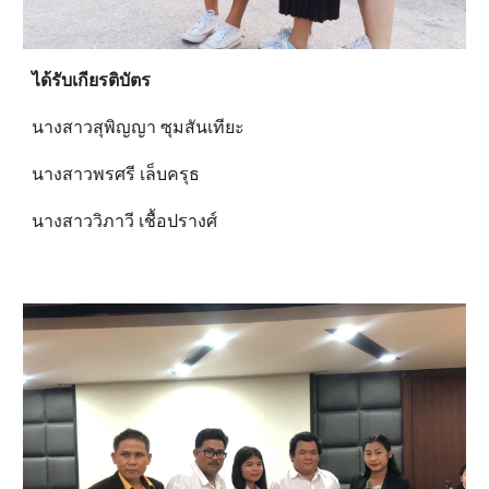
ได้รับเกียรติบัตร
นางสาวสุพิญญา ซุมสันเทียะ
นางสาวพรศรี เล็บครุธ
นางสาววิภาวี เชื้อปรางศ์